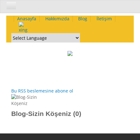
Kurumsal
Anasayfa
Hakkımızda
Blog
İletişim
Hakkımızda-Yetkinliklerimiz
Neden Biz - Size Ne Kazandırırız
Nasıl Çalışırız - Yöntemlerimiz
Kurumsal Omurgamız ve Etik
Vizyon
Misyon
Değerler
Bu RSS beslemesine abone ol
İlkeler
Kalite Politikası
Çevre Politikası
Blog-Sizin Köşeniz (0)
İnsan Kaynakları Politikası
Deneyimlerimiz
Yakın Dönemde Tamamlanmış Projeler