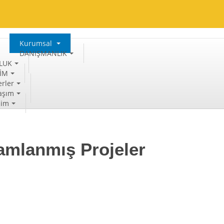
Kurumsal
DANIŞMANLIK
LUK
TİM
rler
aşım
şim
mlanmış Projeler