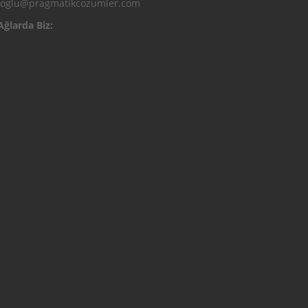
ioglu@pragmatikcozumler.com
Ağlarda Biz: