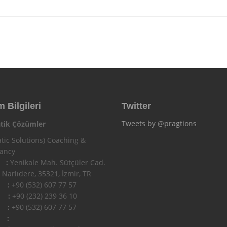
m Bilgileri
Twitter
Tweets by @pragtions
tik Çözümler
tic Solutions) Coaching &
tancy
 :
Yenikale Mah. Sütçüler Cad.
 Narlıdere, 35321, İzmir, TR
n :
+90 (532) 607 77 57
 :
+90 (232) 239 36 10
l :
+90 (532) 607 77 57
 :