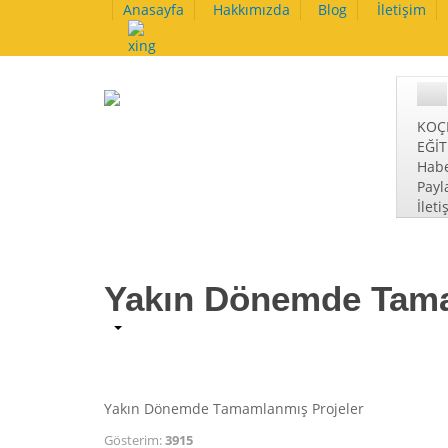
Anasayfa
Hakkımızda
Blog
İletişim
KOÇ
EĞİ
Habe
Payl
İleti
Yakın Dönemde Tama
Yakın Dönemde Tamamlanmış Projeler
Gösterim:
3915