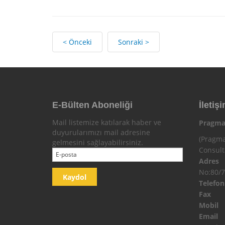
< Önceki
Sonraki >
E-Bülten Aboneliği
İletişi
Mail listemize katılarak haber ve
Pragma
duyurularımızı mail adresine
(Pragma
gelmesini sağlayabilirsiniz.
Consul
Adres
No:80/7
Telefo
Fax
Mobi
Email