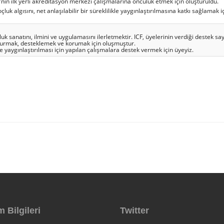
in ilk yerli akreditasyon merkezi çalışmalarına öncülük etmek için oluşturuldu.
k algısını, net anlaşılabilir bir süreklilikle yaygınlaştırılmasına katkı sağlamak iç
 sanatını, ilmini ve uygulamasını ilerletmektir. ICF, üyelerinin verdiği destek 
turmak, desteklemek ve korumak için oluşmuştur.
 yaygınlaştırılması için yapılan çalışmalara destek vermek için üyeyiz.
m Bilgileri
Twitter