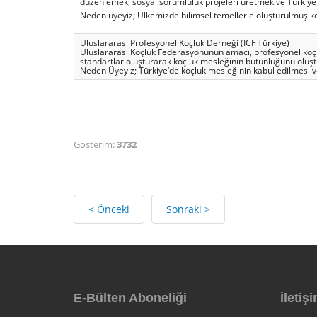
düzenlemek, sosyal sorumluluk projeleri üretmek ve Türkiye'n
Neden üyeyiz; Ülkemizde bilimsel temellerle oluşturulmuş koçlu
Uluslararası Profesyonel Koçluk Derneği (ICF Türkiye)
Uluslararası Koçluk Federasyonunun amacı, profesyonel koçluk
standartlar oluşturarak koçluk mesleğinin bütünlüğünü oluş
Neden Üyeyiz; Türkiye’de koçluk mesleğinin kabul edilmesi ve
Gösterim:
3732
< Önceki
Sonraki >
E-Bülten Aboneliği
İletişi