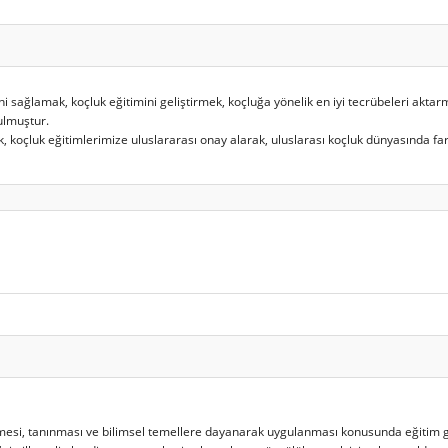
ni sağlamak, koçluk eğitimini geliştirmek, koçluğa yönelik en iyi tecrübeleri akta
ulmuştur.
 koçluk eğitimlerimize uluslararası onay alarak, uluslarası koçluk dünyasında far
linmesi, tanınması ve bilimsel temellere dayanarak uygulanması konusunda eğitim 