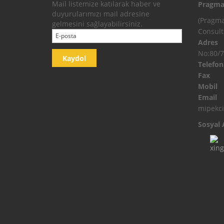
Mail listemize katılarak haber ve
Pragma
duyurularımızı mail adresine
(Pragma
gelmesini sağlayabilirsiniz.
Consul
Adres
No:80/7
Telefo
Fax
Mobi
Email
mipekc
Sosyal 