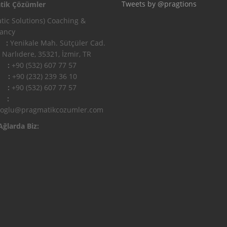
Tweets by @pragtions
tik Çözümler
tic Solutions) Coaching &
tancy
 :
Yenikale Mah. Sütçüler Cad.
 Narlıdere, 35321, İzmir, TR
n :
+90 (532) 607 77 57
 :
+90 (232) 239 36 10
l :
+90 (532) 607 77 57
 :
ioglu@pragmatikcozumler.com
Ağlarda Biz: