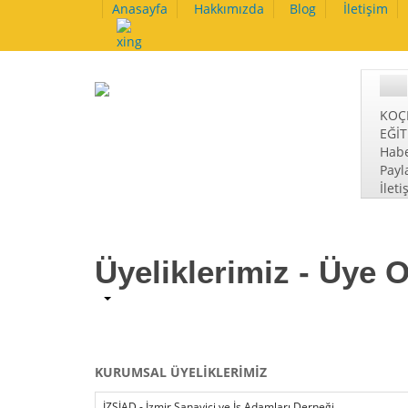
Anasayfa
Hakkımızda
Blog
İletişim
KOÇ
EĞİ
Habe
Payl
İleti
Üyeliklerimiz - Üye
KURUMSAL ÜYELİKLERİMİZ
İZSİAD - İzmir Sanayici ve İş Adamları Derneği