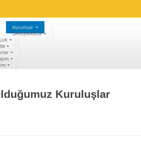
Kurumsal
DANIŞMANLIK
LUK
TİM
rler
aşım
şim
 Olduğumuz Kuruluşlar