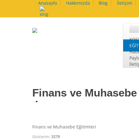
Anasayfa
Hakkımızda
Blog
İletişim
KOÇ
EĞİ
Habe
Payl
İleti
Finans ve Muhasebe 
Finans ve Muhasebe Eğitimleri
Gösterim:
3279