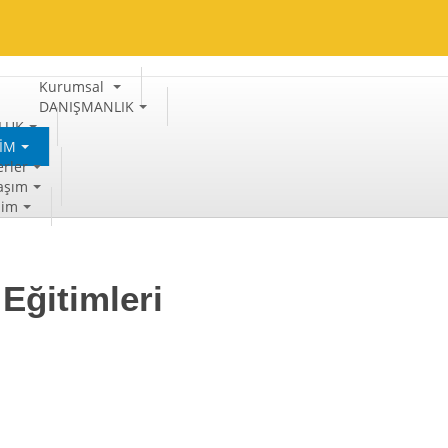
Kurumsal
DANIŞMANLIK
LUK
TİM
rler
aşım
şim
Eğitimleri