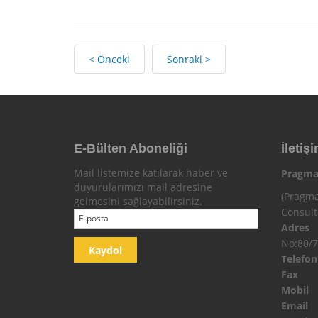
< Önceki
Sonraki >
E-Bülten Aboneliği
İletişi
Mail listemize katılarak haber ve
Pragma
duyurularımızı mail adresine
(Pragma
gelmesini sağlayabilirsiniz.
Consul
Adres
No:80/7
Telefo
Fax
Mobi
Email