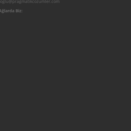
ioglu@pragmatikcozumler.com
Ağlarda Biz: