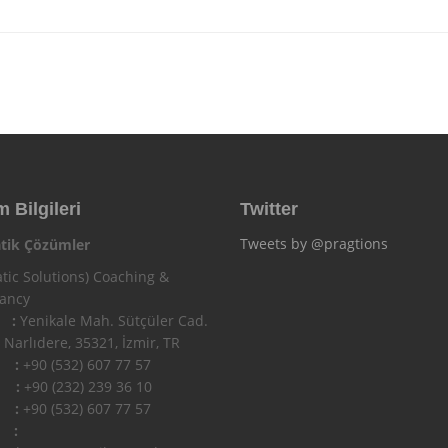
m Bilgileri
Twitter
Tweets by @pragtions
tik Çözümler
tic Solutions) Coaching &
tancy
 :
Yenikale Mah. Sütçüler Cad.
 Narlıdere, 35321, İzmir, TR
n :
+90 (532) 607 77 57
 :
+90 (232) 239 36 10
l :
+90 (532) 607 77 57
 :