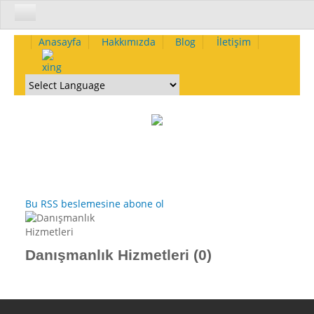
Kurumsal
Anasayfa
Hakkımızda
Blog
İletişim
Hakkımızda-Yetkinliklerimiz
Neden Biz - Size Ne Kazandırırız
Nasıl Çalışırız - Yöntemlerimiz
Kurumsal Omurgamız ve Etik
Vizyon
Misyon
Değerler
Bu RSS beslemesine abone ol
İlkeler
Kalite Politikası
Çevre Politikası
Danışmanlık Hizmetleri (0)
İnsan Kaynakları Politikası
Deneyimlerimiz
Yakın Dönemde Tamamlanmış Projeler