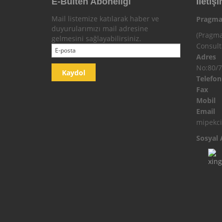
E-Bülten Aboneliği
İletişi
Mail listemize katılarak haber ve
Pragma
duyurularımızı mail adresine
(Pragma
gelmesini sağlayabilirsiniz.
Consul
Adres
No:80/7
Telefo
Fax
Mobi
Email
mipekc
Sosyal 