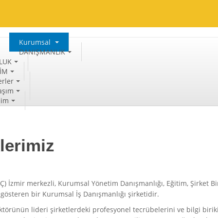
Kurumsal
DANIŞMANLIK
LUK
TİM
rler
aşım
şim
lerimiz
) İzmir merkezli, Kurumsal Yönetim Danışmanlığı, Eğitim, Şirket Bir
 gösteren bir Kurumsal İş Danışmanlığı şirketidir.
törünün lideri şirketlerdeki profesyonel tecrübelerini ve bilgi bir