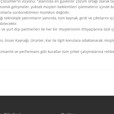
k Çözümler'in vizyonu; "alanında en güvenilir çözüm ortağı olarak t
nomik gelişmeler, yüksek müşteri beklentileri işletmelerin içinde 
ırımlarla sürdürebilmesi mümkün değildir.
teknolojik yatırımların yanında, tüm kaynak, girdi ve çıktılarını i
bilecektir.
ve yurt dışı partnerleri ile her bir müşterisinin ihtiyaçlarına özel
, İnsan Kaynağı, Ürünler, Kar ile ilgili konulara odaklanarak, müşte
etik, uzmanlık ve performans gibi kurallar tüm şirket çalışmalarına rehb