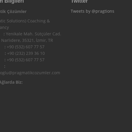
m Bilgileri
Twitter
Tweets by @pragtions
tik Çözümler
tic Solutions) Coaching &
tancy
 :
Yenikale Mah. Sütçüler Cad.
 Narlıdere, 35321, İzmir, TR
n :
+90 (532) 607 77 57
 :
+90 (232) 239 36 10
l :
+90 (532) 607 77 57
 :
ioglu@pragmatikcozumler.com
Ağlarda Biz: