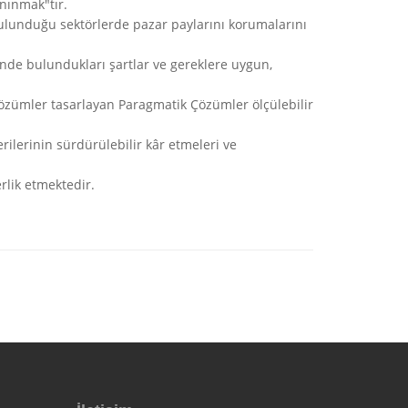
anınmak"tır.
bulunduğu sektörlerde pazar paylarını korumalarını
çinde bulundukları şartlar ve gereklere uygun,
 çözümler tasarlayan Paragmatik Çözümler ölçülebilir
rilerinin sürdürülebilir kâr etmeleri ve
erlik etmektedir.