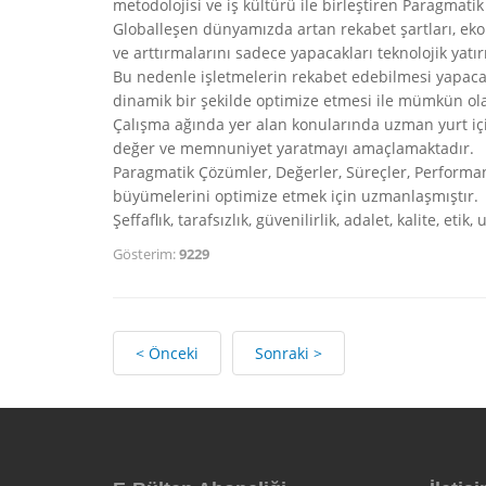
metodolojisi ve iş kültürü ile birleştiren Paragmati
Globalleşen dünyamızda artan rekabet şartları, eko
ve arttırmalarını sadece yapacakları teknolojik yat
Bu nedenle işletmelerin rekabet edebilmesi yapacağı 
dinamik bir şekilde optimize etmesi ile mümkün ola
Çalışma ağında yer alan konularında uzman yurt içi 
değer ve memnuniyet yaratmayı amaçlamaktadır.
Paragmatik Çözümler, Değerler, Süreçler, Performans
büyümelerini optimize etmek için uzmanlaşmıştır.
Şeffaflık, tarafsızlık, güvenilirlik, adalet, kalite, 
Gösterim:
9229
< Önceki
Sonraki >