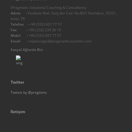
IMC - Integral Management Consulting
(Pragmatic Solutions) Coaching & Consultancy
Diğer
Adres :
Yenikale Mah. Sütçüler Cad. No:80/7 Narlıdere, 35321,
İzmir, TR
Organizasyon Şemamız
Telefon :
+90 (532) 607 77 57
Fax :
+90 (232) 239 36 10
Belgelerimiz
Mobil :
+90 (532) 607 77 57
Yetki
Email :
mipekcioglu@pragmatikcozumler.com
Kalite
Sosyal Ağlarda Biz:
Diğer
Üyeliklerimiz - Üye Olduğumuz Kuruluşlar
Fiziksel Altyapımız
Twitter
Ticari Künye - Firma Bilgileri
Tweets by @pragtions
Referanslar
DANIŞMANLIK
Terzi Danışman Yaklaşımımız
İletişim
Yönetim Danışmanlığı
Kurumsal Analiz