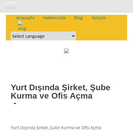
Kurumsal
Anasayfa
Hakkımızda
Blog
İletişim
Hakkımızda-Yetkinliklerimiz
Neden Biz - Size Ne Kazandırırız
Nasıl Çalışırız - Yöntemlerimiz
Kurumsal Omurgamız ve Etik
Vizyon
Misyon
Değerler
Yurt Dışında Şirket, Şube
İlkeler
Kurma ve Ofis Açma
Kalite Politikası
Çevre Politikası
İnsan Kaynakları Politikası
Deneyimlerimiz
Yurt Dışında Şirket, Şube Kurma ve Ofis Açma
Yakın Dönemde Tamamlanmış Projeler