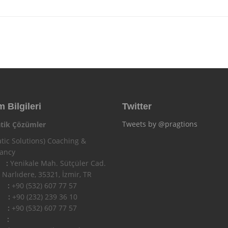
m Bilgileri
Twitter
Tweets by @pragtions
tik Çözümler
tic Solutions) Coaching &
tancy
 :
Yenikale Mah. Sütçüler Cad.
 Narlıdere, 35321, İzmir, TR
n :
+90 (532) 607 77 57
 :
+90 (232) 239 36 10
l :
+90 (532) 607 77 57
 :