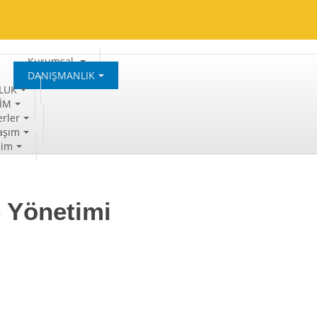
Kurumsal
DANIŞMANLIK
LUK
TİM
rler
aşım
şim
 Yönetimi