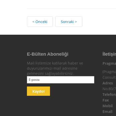
< Önceki
Sonraki >
E-Bülten Aboneliği
İletişi
Mail listemize katılarak haber ve
Pragma
duyurularımızı mail adresine
(Pragma
gelmesini sağlayabilirsiniz.
Consul
Adres
No:80/7
Telefo
Fax
Mobi
Email