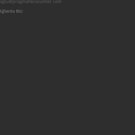
ioglu@pragmatikcozumler.com
Ağlarda Biz: