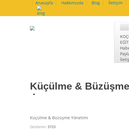
Anasayfa
Hakkımızda
Blog
İletişim
KOÇ
EĞİ
Habe
Payl
İleti
Küçülme & Büzüşme
Küçülme & Büzüşme Yönetimi
Gösterim:
3723