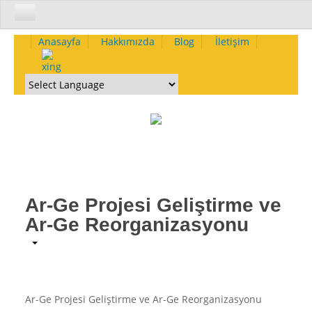
Kurumsal
Anasayfa
Hakkımızda
Blog
İletişim
Hakkımızda-Yetkinliklerimiz
Neden Biz - Size Ne Kazandırırız
Nasıl Çalışırız - Yöntemlerimiz
Kurumsal Omurgamız ve Etik
Vizyon
Misyon
Değerler
Ar-Ge Projesi Geliştirme ve
İlkeler
Ar-Ge Reorganizasyonu
Kalite Politikası
Çevre Politikası
İnsan Kaynakları Politikası
Deneyimlerimiz
Ar-Ge Projesi Geliştirme ve Ar-Ge Reorganizasyonu
Yakın Dönemde Tamamlanmış Projeler