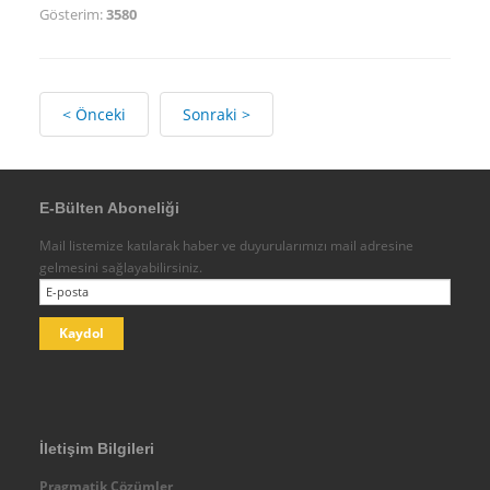
Gösterim:
3580
Endüstriyel Tecrübeler
Fonksiyonel Tecrübeler
Biz Kimiz - Ekibimiz
< Önceki
Sonraki >
Danışmanlık Hizmetleri
Koçluk
Eğitimler
E-Bülten Aboneliği
Diğer
Mail listemize katılarak haber ve duyurularımızı mail adresine
Paydaşlarımız-İş Ortaklarımız
gelmesini sağlayabilirsiniz.
Egeus
IMC - Integral Management Consulting
Ebiltem
Analiz Plus İK Danışmanlık
Diğer
İletişim Bilgileri
Temsilcilikler
Pragmatik Çözümler