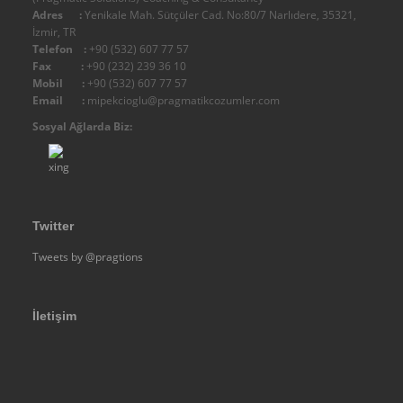
IMC - Integral Management Consulting
Adres :
Yenikale Mah. Sütçüler Cad. No:80/7 Narlıdere, 35321,
İzmir, TR
Diğer
Telefon :
+90 (532) 607 77 57
Organizasyon Şemamız
Fax :
+90 (232) 239 36 10
Mobil :
+90 (532) 607 77 57
Belgelerimiz
Email :
mipekcioglu@pragmatikcozumler.com
Yetki
Sosyal Ağlarda Biz:
Kalite
Diğer
Üyeliklerimiz - Üye Olduğumuz Kuruluşlar
Twitter
Fiziksel Altyapımız
Tweets by @pragtions
Ticari Künye - Firma Bilgileri
Referanslar
DANIŞMANLIK
İletişim
Terzi Danışman Yaklaşımımız
Yönetim Danışmanlığı
Kurumsal Analiz