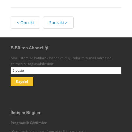
Endüstriyel Tecrübeler
Fonksiyonel Tecrübeler
< Önceki
Sonraki >
Biz Kimiz - Ekibimiz
Danışmanlık Hizmetleri
Koçluk
E-Bülten Aboneliği
Eğitimler
Mail listemize katılarak haber ve duyurularımızı mail adresine
Diğer
gelmesini sağlayabilirsiniz.
Paydaşlarımız-İş Ortaklarımız
Egeus
IMC - Integral Management Consulting
Ebiltem
Analiz Plus İK Danışmanlık
İletişim Bilgileri
Diğer
Pragmatik Çözümler
Temsilcilikler
(Pragmatic Solutions) Coaching & Consultancy