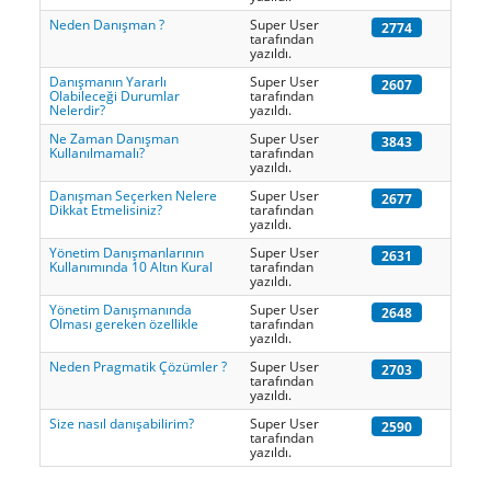
Neden Danışman ?
Super User
2774
Endüstriyel Tecrübeler
tarafından
yazıldı.
Fonksiyonel Tecrübeler
Danışmanın Yararlı
Super User
2607
Olabileceği Durumlar
tarafından
Biz Kimiz - Ekibimiz
Nelerdir?
yazıldı.
Danışmanlık Hizmetleri
Ne Zaman Danışman
Super User
3843
Kullanılmamalı?
tarafından
Koçluk
yazıldı.
Danışman Seçerken Nelere
Super User
Eğitimler
2677
Dikkat Etmelisiniz?
tarafından
yazıldı.
Diğer
Yönetim Danışmanlarının
Super User
2631
Paydaşlarımız-İş Ortaklarımız
Kullanımında 10 Altın Kural
tarafından
yazıldı.
Egeus
Yönetim Danışmanında
Super User
2648
Olması gereken özellikle
tarafından
IMC - Integral Management Consulting
yazıldı.
Ebiltem
Neden Pragmatik Çözümler ?
Super User
2703
tarafından
yazıldı.
Analiz Plus İK Danışmanlık
Size nasıl danışabilirim?
Super User
2590
Diğer
tarafından
yazıldı.
Temsilcilikler