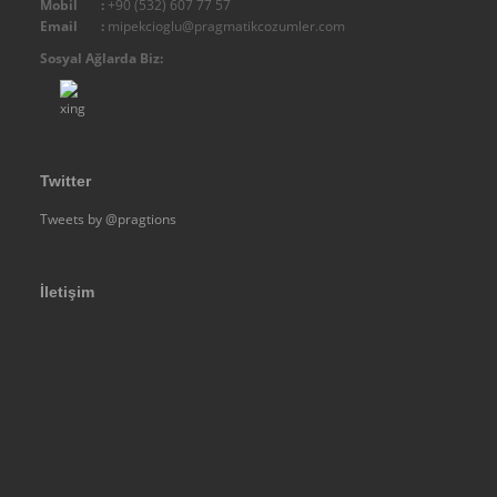
Mobil :
+90 (532) 607 77 57
Yeniden Yapılandırma
Email :
mipekcioglu@pragmatikcozumler.com
Stratejik Planlama
Sosyal Ağlarda Biz:
Küçülme & Büzüşme Yönetimi
Strateji Geliştirme, Planlama ve Uygulama
İş Sürekliliği Analiz ve Süreci
Twitter
Risk Analizi
Tweets by @pragtions
Denetim
Kurum Kültürü
İtibar Yönetimi
İletişim
Algı Yönetimi
Kurumsal İletişim ve Halkla İlişkiler
Sosyal Sorumluluk Projeleri
Marka Oluşturma ve Marka Yönetimi
Proje Yönetimi ve Geliştirme
Mali Şeffaflaşma