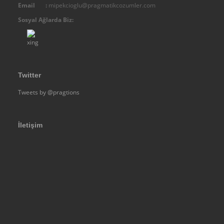
IMC - Integral Management Consulting
Email :
mipekcioglu@pragmatikcozumler.com
Sosyal Ağlarda Biz:
Diğer
Organizasyon Şemamız
Belgelerimiz
Yetki
Twitter
Kalite
Tweets by @pragtions
Diğer
Üyeliklerimiz - Üye Olduğumuz Kuruluşlar
İletişim
Fiziksel Altyapımız
Ticari Künye - Firma Bilgileri
Referanslar
DANIŞMANLIK
Terzi Danışman Yaklaşımımız
Yönetim Danışmanlığı
Kurumsal Analiz