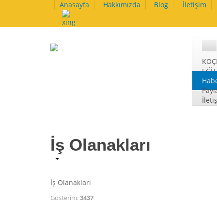
Anasayfa
Hakkımızda
Blog
İletişim
KOÇ
EĞİ
Habe
Payl
İleti
İş Olanakları
İş Olanakları
Gösterim:
3437