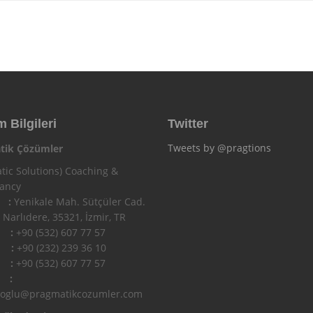
m Bilgileri
Twitter
Tweets by @pragtions
tik Çözümler
tic Solutions) Coaching &
tancy
 :
Yenikale Mah. Sütçüler Cad.
 Narlıdere, 35321, İzmir, TR
n :
+90 (532) 607 77 57
 :
+90 (232) 239 36 10
l :
+90 (532) 607 77 57
 :
ioglu@pragmatikcozumler.com