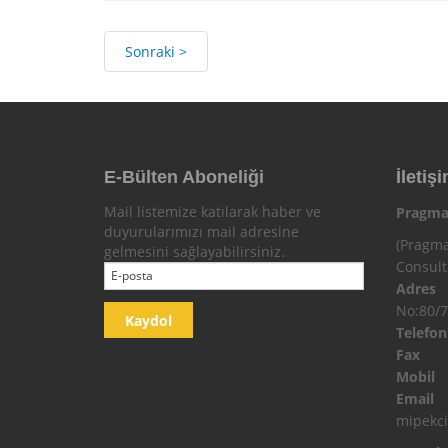
Sonraki >
E-Bülten Aboneliği
İletişi
Mail listemize katılarak haber ve
Pragma
duyurularımızı mail adresine
(Pragma
gelmesini sağlayabilirsiniz.
Consul
Adres
No:80/7
Telefo
Fax
Mobi
Email
mipekc