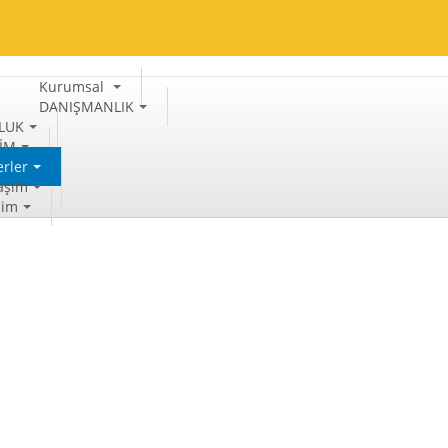
Kurumsal
DANIŞMANLIK
LUK
TİM
rler
aşım
şim